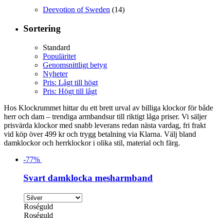
Deevotion of Sweden
(14)
Sortering
Standard
Populäritet
Genomsnittligt betyg
Nyheter
Pris: Lågt till högt
Pris: Högt till lågt
Hos Klockrummet hittar du ett brett urval av billiga klockor för både
herr och dam – trendiga armbandsur till riktigt låga priser. Vi säljer
prisvärda klockor med snabb leverans redan nästa vardag, fri frakt
vid köp över 499 kr och trygg betalning via Klarna. Välj bland
damklockor och herrklockor i olika stil, material och färg.
-
77
%
Svart damklocka mesharmband
Roséguld
Roséguld