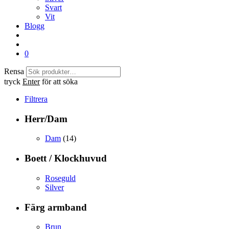
Svart
Vit
Blogg
0
Rensa
tryck
Enter
för att söka
Filtrera
Herr/Dam
Dam
(14)
Boett / Klockhuvud
Roseguld
Silver
Färg armband
Brun