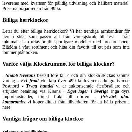
levereras med kvartsur för pålitlig tidvisning och hållbart material.
Priserna börjar redan från 99 kr.
Billiga herrklockor
Letar du efter billiga herrklockor? Vi har trendiga armbandsur för
herr i stilar som passar allt från vardagsbruk till fest – från
minimalistiska urtavlor till sportigare modeller med bredare boett.
Bläddra i vårt sortiment och hitta din favorit till ett pris som inte
tömmer plånboken.
Varför välja Klockrummet för billiga klockor?
-
Snabb leverans
beställ före kl 14 och din klocka skickas samma
vardag -
Fri frakt
vid köp över 499 kr levereras du gratis med
Postnord -
Trygg handel
vi är auktoriserade återförsäljare och
erbjuder betalning via Klarna -
Eget lager i Sverige
inga dyra
importkostnader, direkt frakt till dörren -
Prisvärt utan
kompromiss
vi köper direkt från tillverkaren för att hålla priserna
nere
Vanliga frågor om billiga klockor
Vad menas med en billig klocka?