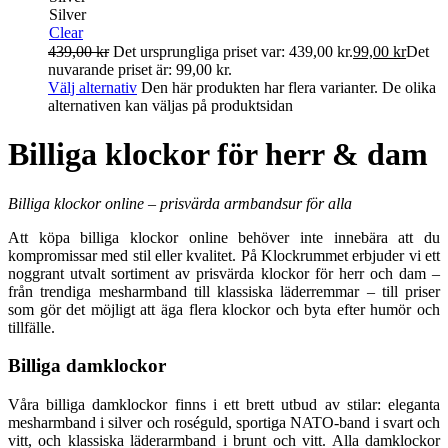
Silver
Clear
439,00
kr
Det ursprungliga priset var: 439,00 kr.
99,00
kr
Det
nuvarande priset är: 99,00 kr.
Välj alternativ
Den här produkten har flera varianter. De olika
alternativen kan väljas på produktsidan
Billiga klockor för herr & dam
Billiga klockor online – prisvärda armbandsur för alla
Att köpa billiga klockor online behöver inte innebära att du
kompromissar med stil eller kvalitet. På Klockrummet erbjuder vi ett
noggrant utvalt sortiment av prisvärda klockor för herr och dam –
från trendiga mesharmband till klassiska läderremmar – till priser
som gör det möjligt att äga flera klockor och byta efter humör och
tillfälle.
Billiga damklockor
Våra billiga damklockor finns i ett brett utbud av stilar: eleganta
mesharmband i silver och roséguld, sportiga NATO-band i svart och
vitt, och klassiska läderarmband i brunt och vitt. Alla damklockor