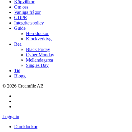
Köpvillkor
Om oss
Vanliga frågor
GDPR
Integritetspolicy
Guide
Herrklockor
Klockverktyg
Rea
Black Friday
Cyber Monday
Mellandagsrea
Singles Day
Tid
Blogg
©
2026
Creamfile AB
Logga in
Damklockor