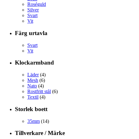
Roséguld
Silver
Svart
Vit
Färg urtavla
Svart
Vit
Klockarmband
Läder
(4)
Mesh
(6)
Nato
(4)
Rostfritt stål
(6)
Textil
(4)
Storlek boett
35mm
(14)
Tillverkare / Märke