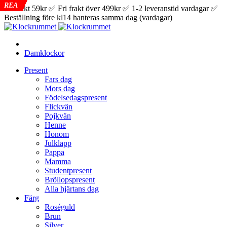
REA
REA
REA
REA
REA
REA
REA
REA
REA
REA
REA
REA
REA
REA
✅ Frakt 59kr ✅ Fri frakt över 499kr ✅ 1-2 leveranstid vardagar ✅
Beställning före kl14 hanteras samma dag (vardagar)
Damklockor
Present
Fars dag
Mors dag
Födelsedagspresent
Flickvän
Pojkvän
Henne
Honom
Julklapp
Pappa
Mamma
Studentpresent
Bröllopspresent
Alla hjärtans dag
Färg
Roséguld
Brun
Silver