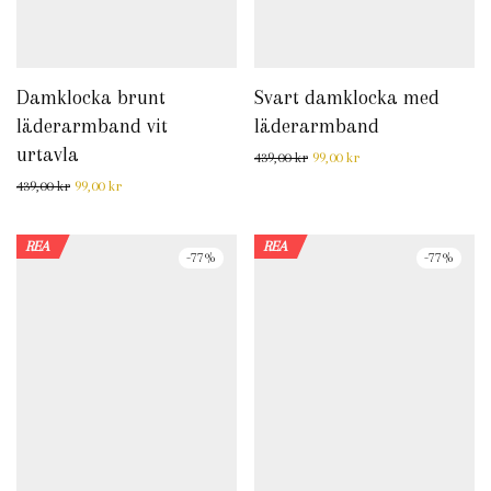
Damklocka brunt
Svart damklocka med
läderarmband vit
läderarmband
urtavla
Det ursprungliga priset var: 
Det nuvarande priset 
439,00
kr
99,00
kr
Det ursprungliga priset var: 439,00 kr.
Det nuvarande priset är: 99,00 kr.
439,00
kr
99,00
kr
REA
REA
-
77
%
-
77
%