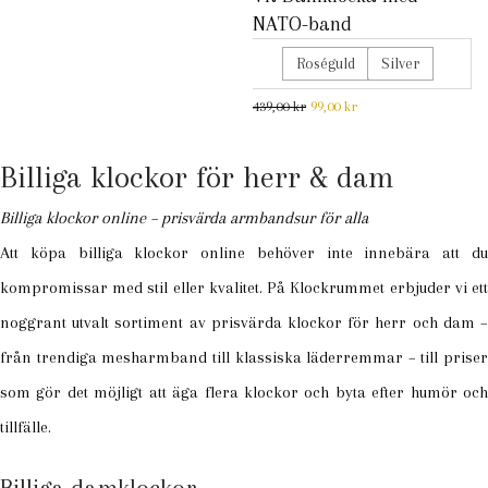
NATO-band
Roséguld
Silver
Det ursprungliga priset var: 
Det nuvarande priset 
439,00
kr
99,00
kr
Billiga klockor för herr & dam
Billiga klockor online – prisvärda armbandsur för alla
Att köpa billiga klockor online behöver inte innebära att du
kompromissar med stil eller kvalitet. På Klockrummet erbjuder vi ett
noggrant utvalt sortiment av prisvärda klockor för herr och dam –
från trendiga mesharmband till klassiska läderremmar – till priser
som gör det möjligt att äga flera klockor och byta efter humör och
tillfälle.
Billiga damklockor