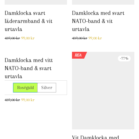
Damklocka svart
Damklocka med svart
läderarmband & vit
NATO-band & vit
urtavla
urtavla
Det ursprungliga priset var: 439,00 kr.
Det nuvarande priset är: 99,00 kr.
Det ursprungliga priset var: 
Det nuvarande priset 
439,00
kr
99,00
kr
439,00
kr
99,00
kr
REA
REA
-
77
%
-
77
%
Damklocka med vitt
NATO-band & svart
urtavla
Roséguld
Silver
Det ursprungliga priset var: 439,00 kr.
Det nuvarande priset är: 99,00 kr.
439,00
kr
99,00
kr
Vit Damklocka med