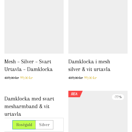
Mesh – Silver – Svart
Damklocka i mesh
Urtavla – Damklocka
silver & vit urtavla
Det ursprungliga priset var: 439,00 kr.
Det nuvarande priset är: 99,00 kr.
Det ursprungliga priset var: 
Det nuvarande priset 
439,00
kr
99,00
kr
439,00
kr
99,00
kr
REA
REA
-
77
%
-
77
%
Damklocka med svart
mesharmband & vit
urtavla
Roséguld
Silver