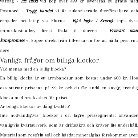
vardag -
Fri frakt
vid köp över 499 kr levereras du gratis me
Postnord -
Trygg handel
vi är auktoriserade återförsäljare och
erbjuder betalning via Klarna -
Eget lager i Sverige
inga dyra
importkostnader, direkt frakt till dörren -
Prisvärt uta
kompromiss
vi köper direkt från tillverkaren för att hålla priserna
nere
Vanliga frågor om billiga klockor
Vad menas med en billig klocka?
En billig klocka är ett armbandsur som kostar under 500 kr. Hos
oss startar priserna på 99 kr och du får ändå en snygg, trendig
klocka med bra kvalitet för priset.
Är billiga klockor av dålig kvalitet?
Inte nödvändigtvis. Klockor i det lägre prissegmentet använder
vanligtvis kvartsurverk, som är driftsäkra och kräver lite underhåll.
Material som rostfritt stål och härdat mineralglas förekommer även