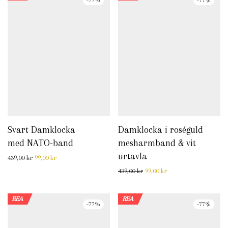
-
77
%
-
77
%
Svart Damklocka
Damklocka i roséguld
med NATO-band
mesharmband & vit
urtavla
Det ursprungliga priset var: 439,00 kr.
Det nuvarande priset är: 99,00 kr.
439,00
kr
99,00
kr
Det ursprungliga priset var: 
Det nuvarande priset 
439,00
kr
99,00
kr
REA
REA
-
77
%
-
77
%