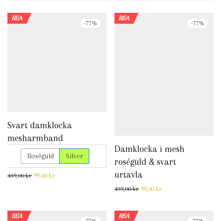
REA
REA
-
77
%
-
77
%
Svart damklocka
mesharmband
Damklocka i mesh
Roséguld
Silver
roséguld & svart
urtavla
Det ursprungliga priset var: 439,00 kr.
Det nuvarande priset är: 99,00 kr.
439,00
kr
99,00
kr
Det ursprungliga priset var: 
Det nuvarande priset 
439,00
kr
99,00
kr
REA
REA