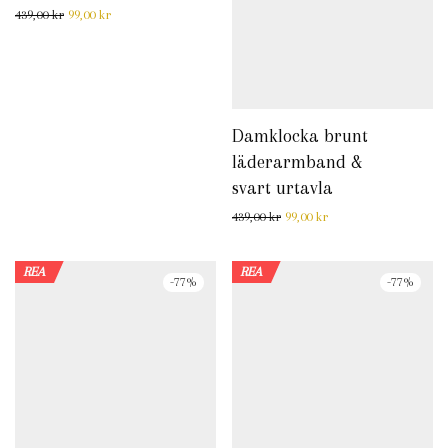
Det ursprungliga priset var: 439,00 kr.
Det nuvarande priset är: 99,00 kr.
439,00
kr
99,00
kr
Damklocka brunt
läderarmband &
svart urtavla
Det ursprungliga priset var: 
Det nuvarande priset 
439,00
kr
99,00
kr
REA
REA
-
77
%
-
77
%