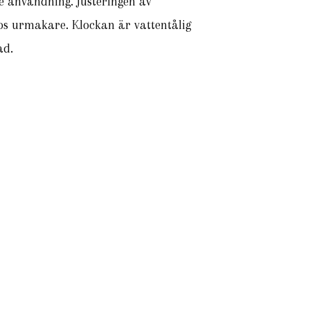
re användning. Justeringen av
hos urmakare. Klockan är vattentålig
ad.