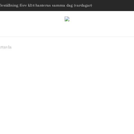
 Beställning före kl14 hanteras samma dag (vardagar)
rtavla