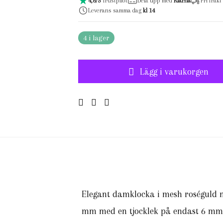
4,8/5
Trustpilot
Dela upp med
Klarna
Fri frakt
Leverans samma dag
kl 14
4 i lager
Lägg i varukorgen
Elegant damklocka i mesh roséguld me
mm med en tjocklek på endast 6 mm 