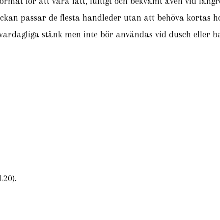
ormat för att vara lätt, luftigt och bekvämt även vid läng
klockan passar de flesta handleder utan att behöva kortas 
l vardagliga stänk men inte bör användas vid dusch eller b
L20).