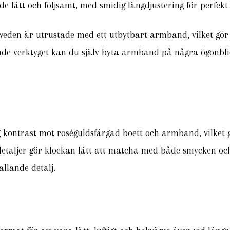
de lätt och följsamt, med smidig längdjustering för perfekt
eden är utrustade med ett utbytbart armband, vilket gör d
nde verktyget kan du själv byta armband på några ögonblick
 kontrast mot roséguldsfärgad boett och armband, vilket g
etaljer gör klockan lätt att matcha med både smycken och
allande detalj.