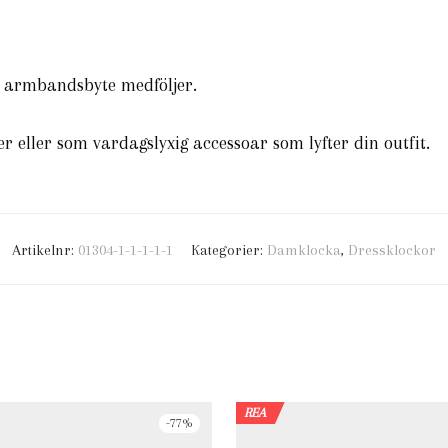
r armbandsbyte medföljer.
dier eller som vardagslyxig accessoar som lyfter din outfit.
Artikelnr:
01304-1-1-1-1-1
Kategorier:
Damklocka
,
Dressklockor
REA
-
77
%