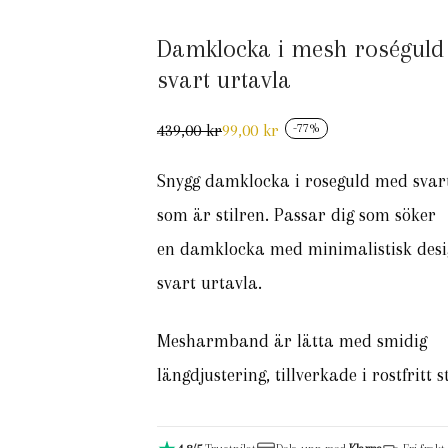
Damklocka i mesh roséguld
svart urtavla
439,00
kr
99,00
kr
-
77
%
Det
Det
ursprungliga
nuvarande
priset
priset
Snygg damklocka i roseguld med svar
var:
är:
439,00 kr.
99,00 kr.
som är stilren. Passar dig som söker
en damklocka med minimalistisk desi
svart urtavla.
Mesharmband är lätta med smidig
längdjustering, tillverkade i rostfritt s