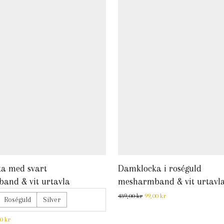
a med svart
Damklocka i roséguld
and & vit urtavla
mesharmband & vit urtavl
Det ursprungliga priset var:
Det nuvarande priset
439,00
kr
99,00
kr
Roséguld
Silver
ursprungliga priset var: 439,00 kr.
Det nuvarande priset är: 99,00 kr.
00
kr