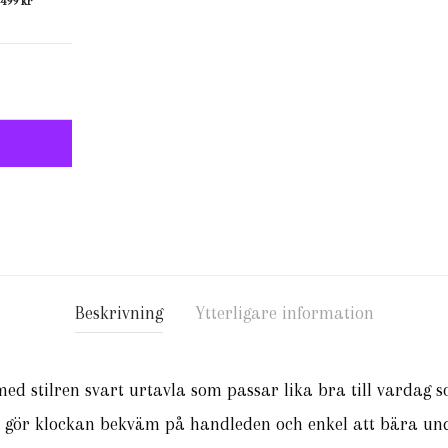
499 kr
Beskrivning
Ytterligare information
d stilren svart urtavla som passar lika bra till vardag so
gör klockan bekväm på handleden och enkel att bära und