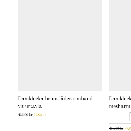
Damklocka brunt läderarmband
Damklock
vit urtavla
mesharmb
Det ursprungliga priset var: 439,00 kr.
Det nuvarande priset är: 99,00 kr.
439,00
kr
99,00
kr
Det 
439,00
kr
99,