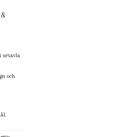
 &
t urtavla
gn och
tål.