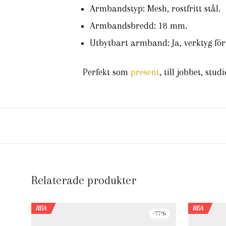
Armbandstyp: Mesh, rostfritt stål.
Armbandsbredd: 18 mm.
Utbytbart armband: Ja, verktyg fö
Perfekt som
present
, till jobbet, stu
Relaterade produkter
REA
REA
-
77
%