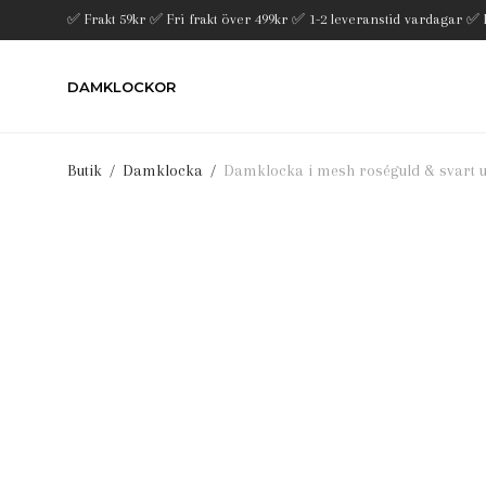
✅ Frakt 59kr ✅ Fri frakt över 499kr ✅ 1-2 leveranstid vardagar ✅
DAMKLOCKOR
Butik
/
Damklocka
/
Damklocka i mesh roséguld & svart u