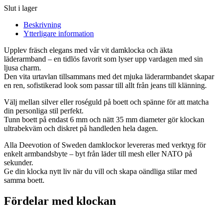
Slut i lager
Beskrivning
Ytterligare information
Upplev fräsch elegans med vår vit damklocka och äkta
läderarmband – en tidlös favorit som lyser upp vardagen med sin
ljusa charm.
Den vita urtavlan tillsammans med det mjuka läderarmbandet skapar
en ren, sofistikerad look som passar till allt från jeans till klänning.
Välj mellan silver eller roséguld på boett och spänne för att matcha
din personliga stil perfekt.
Tunn boett på endast 6 mm och nätt 35 mm diameter gör klockan
ultrabekväm och diskret på handleden hela dagen.
Alla Deevotion of Sweden damklockor levereras med verktyg för
enkelt armbandsbyte – byt från läder till mesh eller NATO på
sekunder.
Ge din klocka nytt liv när du vill och skapa oändliga stilar med
samma boett.
Fördelar med klockan