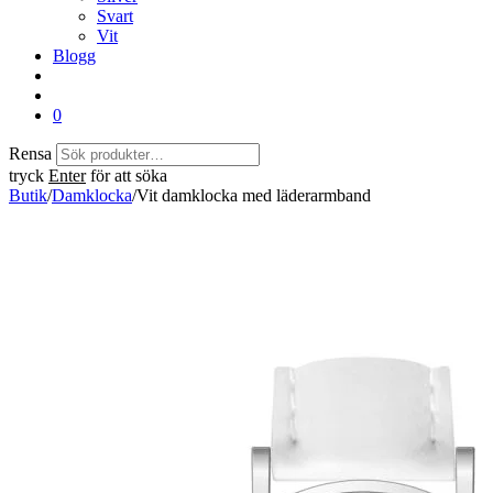
Svart
Vit
Blogg
0
Rensa
tryck
Enter
för att söka
Butik
/
Damklocka
/
Vit damklocka med läderarmband