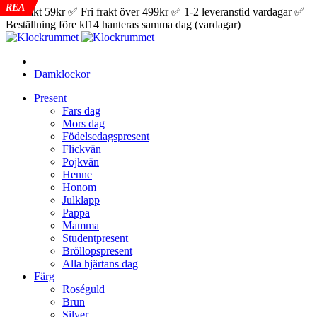
REA
REA
REA
REA
✅ Frakt 59kr ✅ Fri frakt över 499kr ✅ 1-2 leveranstid vardagar ✅
Beställning före kl14 hanteras samma dag (vardagar)
Damklockor
Present
Fars dag
Mors dag
Födelsedagspresent
Flickvän
Pojkvän
Henne
Honom
Julklapp
Pappa
Mamma
Studentpresent
Bröllopspresent
Alla hjärtans dag
Färg
Roséguld
Brun
Silver