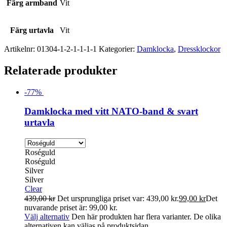
Färg armband
Vit
Färg urtavla
Vit
Artikelnr:
01304-1-2-1-1-1-1
Kategorier:
Damklocka
,
Dressklockor
Relaterade produkter
-
77
%
Damklocka med vitt NATO-band & svart
urtavla
Roséguld
Roséguld
Silver
Silver
Clear
439,00
kr
Det ursprungliga priset var: 439,00 kr.
99,00
kr
Det
nuvarande priset är: 99,00 kr.
Välj alternativ
Den här produkten har flera varianter. De olika
alternativen kan väljas på produktsidan