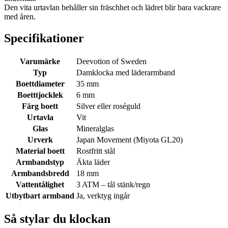
Den vita urtavlan behåller sin fräschhet och lädret blir bara vackrare
med åren.
Specifikationer
Varumärke
Deevotion of Sweden
Typ
Damklocka med läderarmband
Boettdiameter
35 mm
Boetttjocklek
6 mm
Färg boett
Silver eller roséguld
Urtavla
Vit
Glas
Mineralglas
Urverk
Japan Movement (Miyota GL20)
Material boett
Rostfritt stål
Armbandstyp
Äkta läder
Armbandsbredd
18 mm
Vattentålighet
3 ATM – tål stänk/regn
Utbytbart armband
Ja, verktyg ingår
Så stylar du klockan