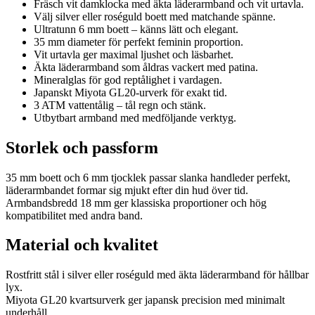
Fräsch vit damklocka med äkta läderarmband och vit urtavla.
Välj silver eller roséguld boett med matchande spänne.
Ultratunn 6 mm boett – känns lätt och elegant.
35 mm diameter för perfekt feminin proportion.
Vit urtavla ger maximal ljushet och läsbarhet.
Äkta läderarmband som åldras vackert med patina.
Mineralglas för god reptålighet i vardagen.
Japanskt Miyota GL20-urverk för exakt tid.
3 ATM vattentålig – tål regn och stänk.
Utbytbart armband med medföljande verktyg.
Storlek och passform
35 mm boett och 6 mm tjocklek passar slanka handleder perfekt,
läderarmbandet formar sig mjukt efter din hud över tid.
Armbandsbredd 18 mm ger klassiska proportioner och hög
kompatibilitet med andra band.
Material och kvalitet
Rostfritt stål i silver eller roséguld med äkta läderarmband för hållbar
lyx.
Miyota GL20 kvartsurverk ger japansk precision med minimalt
underhåll.