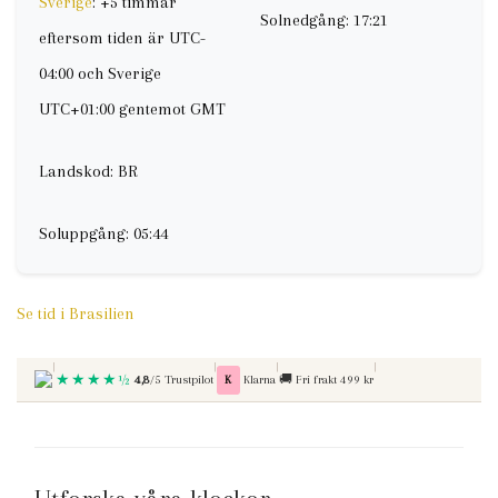
Sverige
: +5 timmar
Solnedgång: 17:21
eftersom tiden är UTC-
04:00 och Sverige
UTC+01:00 gentemot GMT
Landskod: BR
Soluppgång: 05:44
Se tid i Brasilien
|
|
|
|
★★★★½
Betala med
Fri frakt vid kop over
4,8
/5 Trustpilot
K
Klarna
🚚
Fri frakt 499 kr