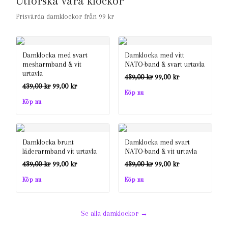
Utforska våra klockor
Prisvärda damklockor från 99 kr
Damklocka med svart
Damklocka med vitt
mesharmband & vit
NATO-band & svart urtavla
urtavla
Det
Det
439,00
kr
99,00
kr
Det
Det
439,00
kr
99,00
kr
ursprungliga
nuvarande
Köp nu
ursprungliga
nuvarande
Köp nu
priset
priset
priset
priset
var:
är:
var:
är:
439,00 kr.
99,00 kr.
Damklocka brunt
Damklocka med svart
439,00 kr.
99,00 kr.
läderarmband vit urtavla
NATO-band & vit urtavla
Det
Det
Det
Det
439,00
kr
99,00
kr
439,00
kr
99,00
kr
ursprungliga
nuvarande
ursprungliga
nuvarande
Köp nu
Köp nu
priset
priset
priset
priset
var:
är:
var:
är:
Se alla damklockor →
439,00 kr.
99,00 kr.
439,00 kr.
99,00 kr.