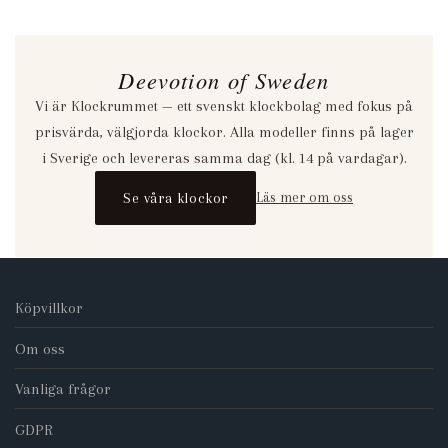
Deevotion of Sweden
Vi är Klockrummet — ett svenskt klockbolag med fokus på
prisvärda, välgjorda klockor. Alla modeller finns på lager
i Sverige och levereras samma dag (kl. 14 på vardagar).
Se våra klockor
Läs mer om oss
Köpvillkor
Om oss
Vanliga frågor
GDPR