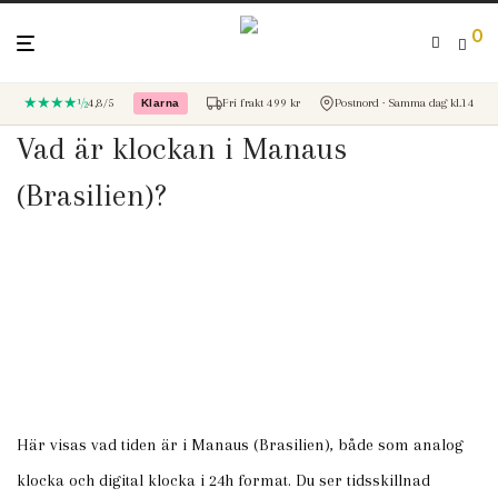
0
★★★★½
4,8/5
Fri frakt 499 kr
Postnord · Samma dag kl.14
Klarna
– betala med Klarna
Vad är klockan i Manaus
(Brasilien)?
Här visas vad tiden är i Manaus (Brasilien), både som analog
klocka och digital klocka i 24h format. Du ser tidsskillnad