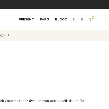
0
PRESENT
FÄRG
BLOGG
g kl.14
och Guatemala och även tidszon och aktuellt datum för