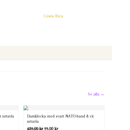
Costa Rica
Se alla →
 urtavla
Damklocka med svart NATO-band & vit
urtavla
Det
Det
439,00
kr
99,00
kr