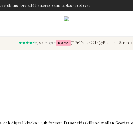
 Beställning före kl14 hanteras samma dag (vardagar)
★★★★½
4,8/5
Fri frakt 499 kr
Postnord · Samma da
Trustpilot
Klarna
– betala med Klarna
 och digital klocka i 24h format. Du ser tidsskillnad mellan Sverige 