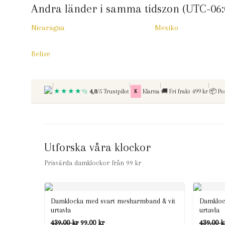
Andra länder i samma tidszon (UTC-06:
Nicaragua
Mexiko
Belize
|
|
|
|
★★★★½
Betala med
Fri frakt vid kop over
4,8
/5 Trustpilot
K
Klarna
🚚
Fri frakt 499 kr
📦
Po
Utforska våra klockor
Prisvärda damklockor från 99 kr
Damklocka med svart mesharmband & vit
Damkloc
urtavla
urtavla
Det
Det
439,00
kr
99,00
kr
439,00
k