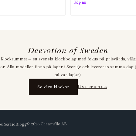
ursprungliga
nuvarande
Köp nu
ursprungliga
nuvarande
priset
priset
priset
priset
var:
är:
var:
är:
439,00 kr.
99,00 kr.
439,00 kr.
99,00 kr.
Deevotion of Sweden
 Klockrummet — ett svenskt klockbolag med fokus på prisvärda, väl
or. Alla modeller finns på lager i Sverige och levereras samma dag (
på vardagar).
Se våra klockor
Läs mer om oss
©
2026
Creamfile AB
e
Rea
Tid
Blogg