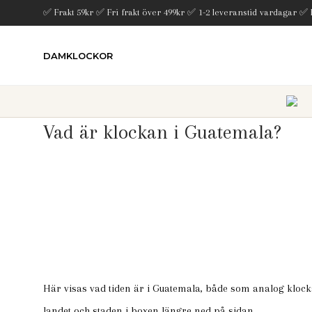
✅ Frakt 59kr ✅ Fri frakt över 499kr ✅ 1-2 leveranstid vardagar ✅
DAMKLOCKOR
Vad är klockan i Guatemala?
Här visas vad tiden är i Guatemala, både som analog klocka
landet och staden i boxen längre ned på sidan.