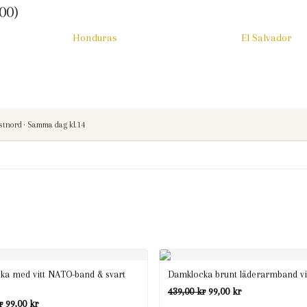
00)
Honduras
El Salvador
stnord · Samma dag kl.14
ka med vitt NATO-band & svart
Damklocka brunt läderarmband vit
Det
Det
439,00
kr
99,00
kr
Det
Det
r
99,00
kr