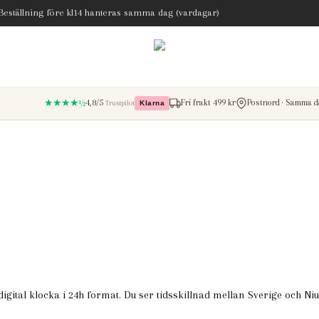
 Beställning före kl14 hanteras samma dag (vardagar)
★★★★½
4,8/5
Fri frakt 499 kr
Postnord · Samma da
Trustpilot
Klarna
– betala med Klarna
igital klocka i 24h format. Du ser tidsskillnad mellan Sverige och Ni