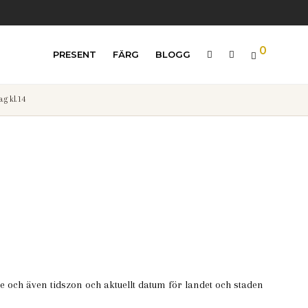
0
PRESENT
FÄRG
BLOGG
g kl.14
ue och även tidszon och aktuellt datum för landet och staden