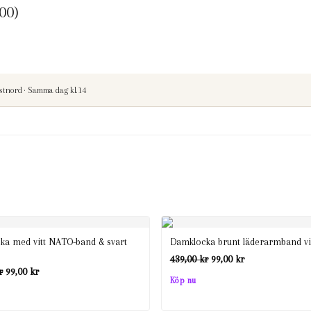
00)
stnord · Samma dag kl.14
ka med vitt NATO-band & svart
Damklocka brunt läderarmband vit
Det
Det
439,00
kr
99,00
kr
Det
Det
r
99,00
kr
ursprungliga
nuvarande
Köp nu
ursprungliga
nuvarande
priset
priset