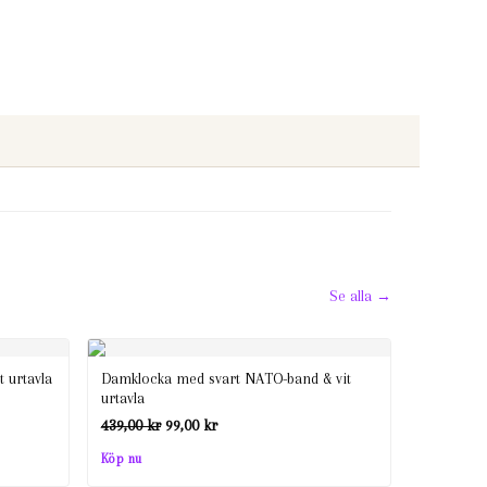
Se alla →
 urtavla
Damklocka med svart NATO-band & vit
urtavla
Det
Det
439,00
kr
99,00
kr
ursprungliga
nuvarande
Köp nu