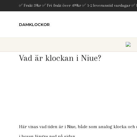
✅ Frakt 59kr ✅ Fri frakt över 499kr ✅ 1-2 leveranstid vardagar ✅
DAMKLOCKOR
Vad är klockan i Niue?
Här visas vad tiden är i Niue, både som analog klocka och d
i boxen längre ned på sidan.