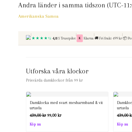
Andra länder i samma tidszon (UTC-11:
Amerikanska Samoa
|
|
|
|
★★★★½
Betala med
Fri frakt vid kop over
4,8
/5 Trustpilot
K
Klarna
🚚
Fri frakt 499 kr
📦
Po
Utforska våra klockor
Prisvärda damklockor från 99 kr
Damklocka med svart mesharmband & vit
Damkloc
urtavla
urtavla
Det
Det
439,00
kr
99,00
kr
439,00
k
ursprungliga
nuvarande
Köp nu
Köp nu