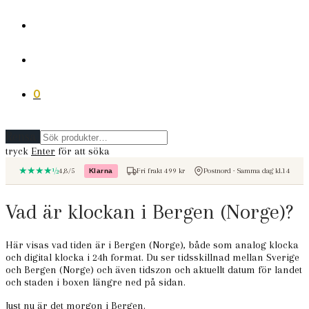
0
Rensa
tryck
Enter
för att söka
★★★★½
4,8/5
Fri frakt 499 kr
Postnord · Samma dag kl.14
Klarna
– betala med Klarna
Vad är klockan i Bergen (Norge)?
Här visas vad tiden är i Bergen (Norge), både som analog klocka
och digital klocka i 24h format. Du ser tidsskillnad mellan Sverige
och Bergen (Norge) och även tidszon och aktuellt datum för landet
och staden i boxen längre ned på sidan.
Just nu är det morgon i Bergen.