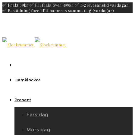
✅ Frakt 59kr ✅ Fri frakt över 499kr ✅ 1-2 leveranstid vardagar
✅ Beställning före kl14 hanteras samma dag (vardagar)
Damklockor
Present
Fars dag
Mors dag