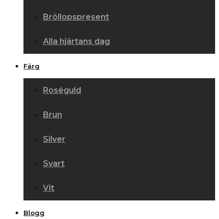
Bröllopspresent
Alla hjärtans dag
Färg
Roséguld
Brun
Silver
Svart
Vit
Blogg