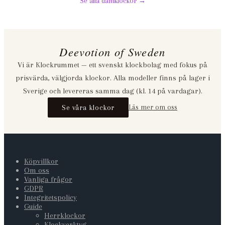
Se alla damklockor →
Deevotion of Sweden
Vi är Klockrummet — ett svenskt klockbolag med fokus på
prisvärda, välgjorda klockor. Alla modeller finns på lager i
Sverige och levereras samma dag (kl. 14 på vardagar).
Se våra klockor
Läs mer om oss
Köpvillkor
Om oss
Vanliga frågor
GDPR
Integritetspolicy
Guide
Herrklockor
Klockverktyg