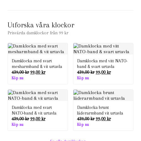
Utforska våra klockor
Prisvärda damklockor från 99 kr
Damklocka med svart
Damklocka med vitt NATO-
mesharmband & vit urtavla
band & svart urtavla
Det
Det
Det
Det
439,00
kr
99,00
kr
439,00
kr
99,00
kr
ursprungliga
nuvarande
ursprungliga
nuvarande
Köp nu
Köp nu
priset
priset
priset
priset
var:
är:
var:
är:
439,00 kr.
99,00 kr.
439,00 kr.
99,00 kr.
Damklocka med svart
Damklocka brunt
NATO-band & vit urtavla
läderarmband vit urtavla
Det
Det
Det
Det
439,00
kr
99,00
kr
439,00
kr
99,00
kr
ursprungliga
nuvarande
ursprungliga
nuvarande
Köp nu
Köp nu
priset
priset
priset
priset
var:
är:
var:
är:
439,00 kr.
99,00 kr.
439,00 kr.
99,00 kr.