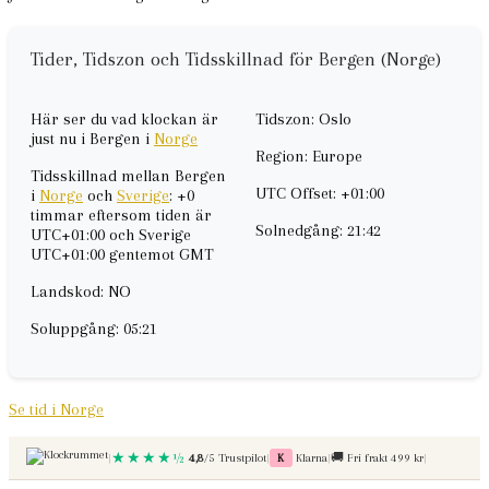
Tider, Tidszon och Tidsskillnad för Bergen (Norge)
Här ser du vad klockan är
Tidszon: Oslo
just nu i Bergen i
Norge
Region: Europe
Tidsskillnad mellan Bergen
UTC Offset: +01:00
i
Norge
och
Sverige
: +0
timmar eftersom tiden är
Solnedgång: 21:42
UTC+01:00 och Sverige
UTC+01:00 gentemot GMT
Landskod: NO
Soluppgång: 05:21
Se tid i Norge
Betala med
Fri frakt vid kop over
★★★★½
|
4,8
/5 Trustpilot
|
K
Klarna
|
Fri frakt 499 kr
|
🚚