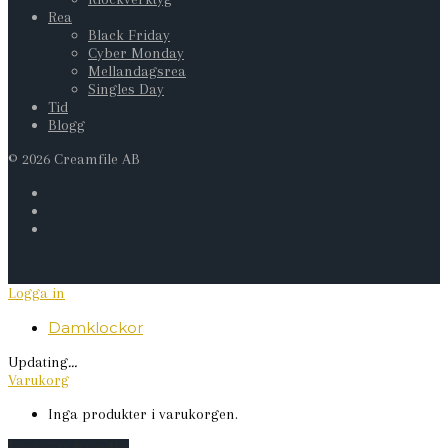
Rea
Black Friday
Cyber Monday
Mellandagsrea
Singles Day
Tid
Blogg
©
2026
Creamfile AB
Logga in
Damklockor
Updating
…
Varukorg
Inga produkter i varukorgen.