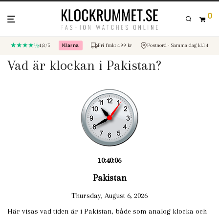
0
★★★★½
4,8/5
Fri frakt 499 kr
Postnord · Samma dag kl.14
Klarna
– betala med Klarna
Vad är klockan i Pakistan?
10:40:06
Pakistan
Thursday, August 6, 2026
Här visas vad tiden är i Pakistan, både som analog klocka och