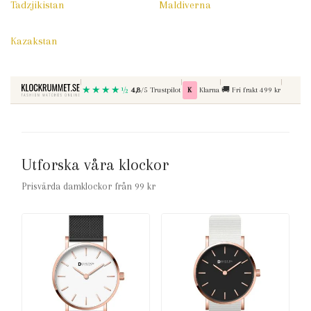
Tadzjikistan
Maldiverna
Kazakstan
|
|
|
|
★★★★½
Betala med
Fri frakt vid kop over
4,8
/5 Trustpilot
K
Klarna
🚚
Fri frakt 499 kr
Utforska våra klockor
Prisvärda damklockor från 99 kr