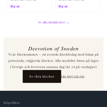
ursprungliga
nuvarande
ursprungliga
nuvarande
Köp nu
Köp nu
priset
priset
priset
priset
var:
är:
var:
är:
Se alla damklockor →
439,00 kr.
99,00 kr.
439,00 kr.
99,00 kr.
Deevotion of Sweden
Vi är Klockrummet — ett svenskt klockbolag med fokus på
prisvärda, välgjorda klockor. Alla modeller finns på lager
i Sverige och levereras samma dag (kl. 14 på vardagar).
Se våra klockor
Läs mer om oss
Köpvillkor