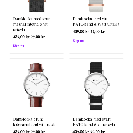
Damklocka med svart
Damklocka med vitt
mesharmband & vit
NATO-band & svart urtavla
urtavla
Det
Det
439,00
kr
99,00
kr
Det
Det
439,00
kr
99,00
kr
ursprungliga
nuvarande
Köp nu
ursprungliga
nuvarande
Köp nu
priset
priset
priset
priset
var:
är:
var:
är:
439,00 kr.
99,00 kr.
439,00 kr.
99,00 kr.
Damklocka brunt
Damklocka med svart
läderarmband vit urtavla
NATO-band & vit urtavla
Det
Det
Det
Det
439,00
kr
99,00
kr
439,00
kr
99,00
kr