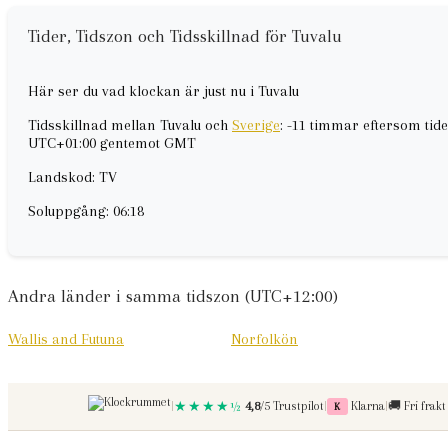
Tider, Tidszon och Tidsskillnad för Tuvalu
Här ser du vad klockan är just nu i Tuvalu
Tidsskillnad mellan Tuvalu och
Sverige
: -11 timmar eftersom tid
UTC+01:00 gentemot GMT
Landskod: TV
Soluppgång: 06:18
Andra länder i samma tidszon (UTC+12:00)
Wallis and Futuna
Norfolkön
Betala med
Fri frakt
|
★★★★½
4,8
/5 Trustpilot
|
Klarna
|
🚚
Fri frakt
K