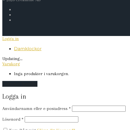
Logga in
Damklockor
Updating
…
Varukorg
Inga produkter i varukorgen.
Fortsätt handla
Logga in
Obligatoriskt
Användarnamn eller e-postadress
*
Obligatoriskt
Lösenord
*