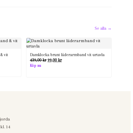
Se alla →
& vit
Damklocka brunt läderarmband vit urtavla
Det
Det
439,00
kr
99,00
kr
ursprungliga
nuvarande
Köp nu
priset
priset
var:
är:
439,00 kr.
99,00 kr.
gjorda
kl. 14