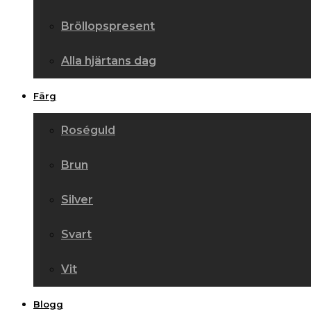
Bröllopspresent
Alla hjärtans dag
Färg
Roséguld
Brun
Silver
Svart
Vit
Blogg