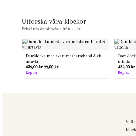
Utforska våra klockor
Prisvärda damklockor från 99 kr
Damklocka med svart mesharmband & vit
Damklocka
urtavla
urtavla
Det
Det
439,00
kr
99,00
kr
439,00
kr
ursprungliga
nuvarande
Köp nu
Köp nu
priset
priset
var:
är:
439,00 kr.
99,00 kr.
Vi är
klock