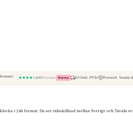
★★★★½
4,8/5
Fri frakt 499 kr
Postnord · Samma da
Trustpilot
Klarna
– betala med Klarna
 klocka i 24h format. Du ser tidsskillnad mellan Sverige och Tuvalu oc