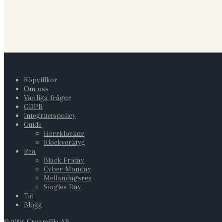
Köpvillkor
Om oss
Vanliga frågor
GDPR
Integritetspolicy
Guide
Herrklockor
Klockverktyg
Rea
Black Friday
Cyber Monday
Mellandagsrea
Singles Day
Tid
Blogg
©
2026
Creamfile AB