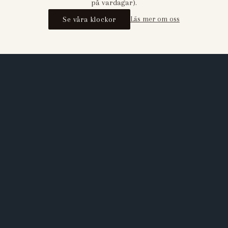
på vardagar).
Se våra klockor
Läs mer om oss