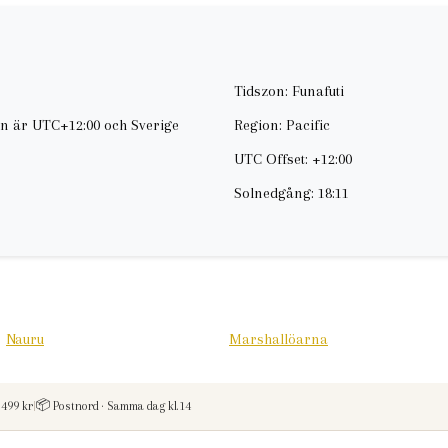
Tidszon: Funafuti
en är UTC+12:00 och Sverige
Region: Pacific
UTC Offset: +12:00
Solnedgång: 18:11
Nauru
Marshallöarna
 vid kop over
📦
 499 kr
|
Postnord · Samma dag kl.14