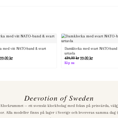
 med vitt NATO-band & svart
Damklocka med svart NATO-band 
urtavla
Det
Det
Det
Det
99,00
kr
439,00
kr
99,00
kr
ursprungliga
nuvarande
ursprungliga
nuvarande
Köp nu
priset
priset
priset
priset
var:
är:
var:
är:
439,00 kr.
99,00 kr.
439,00 kr.
99,00 kr.
Deevotion of Sweden
 Klockrummet — ett svenskt klockbolag med fokus på prisvärda, väl
or. Alla modeller finns på lager i Sverige och levereras samma dag (