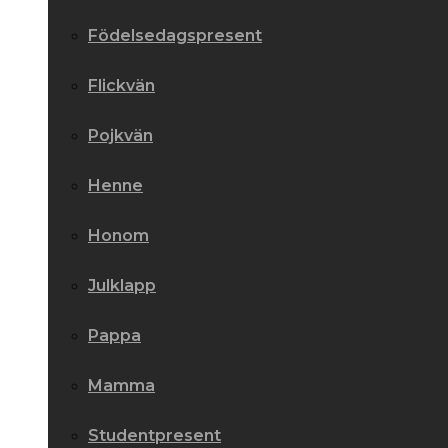
Födelsedagspresent
Flickvän
Pojkvän
Henne
Honom
Julklapp
Pappa
Mamma
Studentpresent