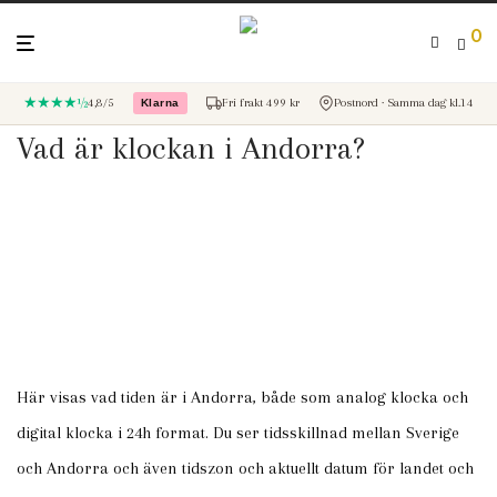
0
★★★★½
4,8/5
Fri frakt 499 kr
Postnord · Samma dag kl.14
Klarna
– betala med Klarna
Vad är klockan i Andorra?
Här visas vad tiden är i Andorra, både som analog klocka och
digital klocka i 24h format. Du ser tidsskillnad mellan Sverige
och Andorra och även tidszon och aktuellt datum för landet och