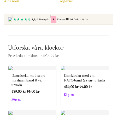
Albanien
Algeriet
|
|
|
|
★★★★½
Betala med
Fri frakt vid kop over
4,8
/5 Trustpilot
K
Klarna
🚚
Fri frakt 499 kr
Utforska våra klockor
Prisvärda damklockor från 99 kr
Damklocka med svart
Damklocka med vitt
mesharmband & vit
NATO-band & svart urtavla
urtavla
Det
Det
439,00
kr
99,00
kr
Det
Det
439,00
kr
99,00
kr
ursprungliga
nuvarande
Köp nu
ursprungliga
nuvarande
Köp nu
priset
priset
priset
priset
var:
är:
var:
är: