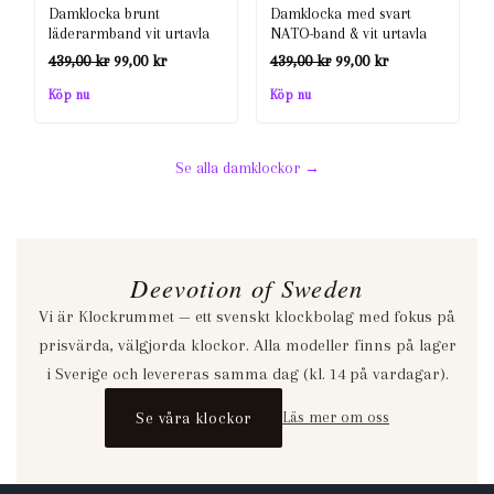
439,00 kr.
99,00 kr.
Damklocka brunt
Damklocka med svart
439,00 kr.
99,00 kr.
läderarmband vit urtavla
NATO-band & vit urtavla
Det
Det
Det
Det
439,00
kr
99,00
kr
439,00
kr
99,00
kr
ursprungliga
nuvarande
ursprungliga
nuvarande
Köp nu
Köp nu
priset
priset
priset
priset
var:
är:
var:
är:
Se alla damklockor →
439,00 kr.
99,00 kr.
439,00 kr.
99,00 kr.
Deevotion of Sweden
Vi är Klockrummet — ett svenskt klockbolag med fokus på
prisvärda, välgjorda klockor. Alla modeller finns på lager
i Sverige och levereras samma dag (kl. 14 på vardagar).
Se våra klockor
Läs mer om oss