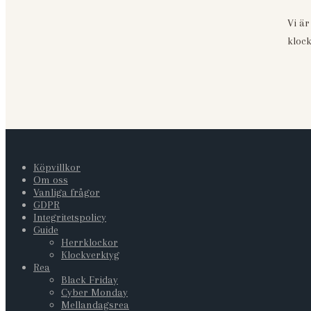
Vi är
klock
Köpvillkor
Om oss
Vanliga frågor
GDPR
Integritetspolicy
Guide
Herrklockor
Klockverktyg
Rea
Black Friday
Cyber Monday
Mellandagsrea