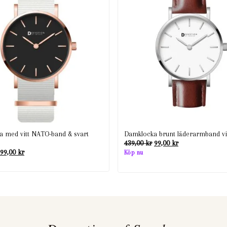
 med vitt NATO-band & svart
Damklocka brunt läderarmband vit
Det
Det
439,00
kr
99,00
kr
ursprungliga
nuvarande
Det
Det
99,00
kr
Köp nu
priset
priset
ursprungliga
nuvarande
var:
är:
priset
priset
439,00 kr.
99,00 kr.
var:
är:
439,00 kr.
99,00 kr.