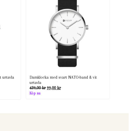
 urtavla
Damklocka med svart NATO-band & vit
urtavla
Det
Det
439,00
kr
99,00
kr
ursprungliga
nuvarande
Köp nu
priset
priset
var:
är:
439,00 kr.
99,00 kr.