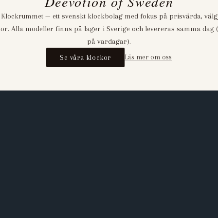
Deevotion of Sweden
 Klockrummet — ett svenskt klockbolag med fokus på prisvärda, väl
or. Alla modeller finns på lager i Sverige och levereras samma dag (
på vardagar).
Se våra klockor
Läs mer om oss