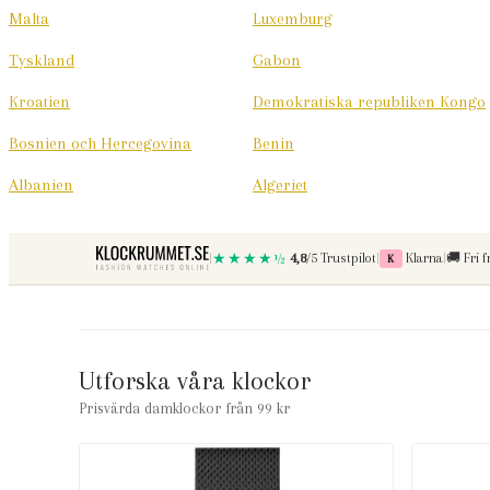
Malta
Luxemburg
Tyskland
Gabon
Kroatien
Demokratiska republiken Kongo
Bosnien och Hercegovina
Benin
Albanien
Algeriet
Betala med
Fri f
|
★★★★½
4,8
/5 Trustpilot
|
Klarna
|
🚚
Fri f
K
Utforska våra klockor
Prisvärda damklockor från 99 kr