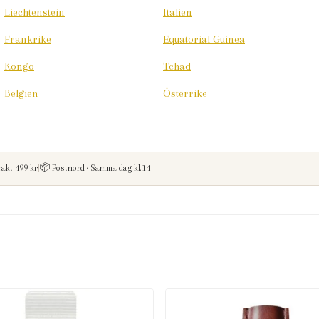
Liechtenstein
Italien
Frankrike
Equatorial Guinea
Kongo
Tchad
Belgien
Österrike
rakt vid kop over
📦
rakt 499 kr
|
Postnord · Samma dag kl.14