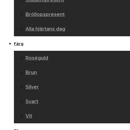
Bröllopspresent
Alla hjärtans dag
Färg
Roséguld
Brun
Silver
Svart
Vit