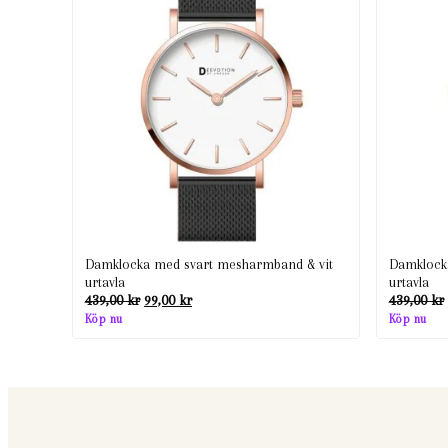
Damklocka med svart mesharmband & vit
Damklocka
urtavla
urtavla
Det
Det
439,00
kr
99,00
kr
439,00
kr
ursprungliga
nuvarande
Köp nu
Köp nu
priset
priset
var:
är:
439,00 kr.
99,00 kr.