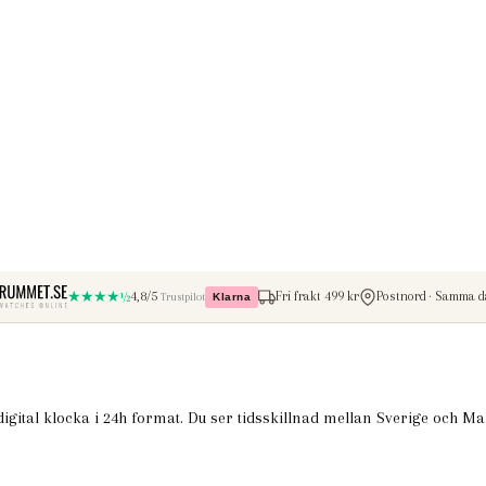
★★★★½
4,8/5
Fri frakt 499 kr
Postnord · Samma da
Trustpilot
Klarna
– betala med Klarna
gital klocka i 24h format. Du ser tidsskillnad mellan Sverige och Ma