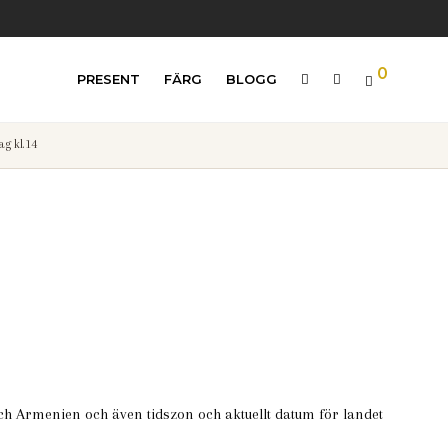
0
PRESENT
FÄRG
BLOGG
g kl.14
och Armenien och även tidszon och aktuellt datum för landet