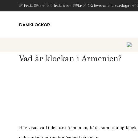
✅ Frakt 59kr ✅ Fri frakt över 499kr ✅ 1-2 leveranstid vardagar ✅
DAMKLOCKOR
Vad är klockan i Armenien?
Här visas vad tiden är i Armenien, både som analog klocka 
och staden i boxen längre ned på sidan.