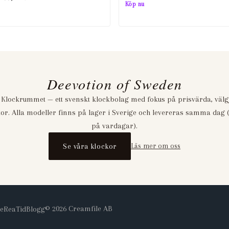
ursprungliga
nuvarande
Köp nu
ursprungliga
nuvarande
priset
priset
priset
priset
var:
är:
var:
är:
439,00 kr.
99,00 kr.
439,00 kr.
99,00 kr.
Deevotion of Sweden
 Klockrummet — ett svenskt klockbolag med fokus på prisvärda, väl
or. Alla modeller finns på lager i Sverige och levereras samma dag (
på vardagar).
Se våra klockor
Läs mer om oss
©
2026
Creamfile AB
e
Rea
Tid
Blogg