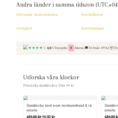
Andra länder i samma tidszon (UTC+04
Förenade Arabemiraten
Seychellerna
Georgien
Azerbajdzjan
|
|
|
|
★★★★½
Betala med
Fri frakt vid kop over
4,8
/5 Trustpilot
K
Klarna
🚚
Fri frakt 499 kr
📦
Po
Utforska våra klockor
Prisvärda damklockor från 99 kr
Damklocka med svart mesharmband & vit
Damkloc
urtavla
urtavla
Det
Det
439,00
kr
99,00
kr
439,00
k