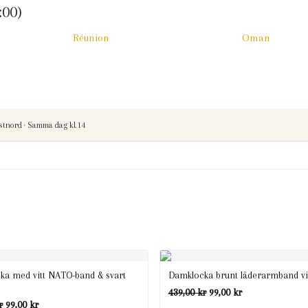
:00)
Réunion
Oman
stnord · Samma dag kl.14
ka med vitt NATO-band & svart
Damklocka brunt läderarmband vit
Det
Det
439,00
kr
99,00
kr
Det
Det
r
99,00
kr