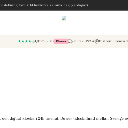
 Beställning före kl14 hanteras samma dag (vardagar)
★★★★½
4,8/5
Fri frakt 499 kr
Postnord · Samma da
Trustpilot
Klarna
– betala med Klarna
och digital klocka i 24h format. Du ser tidsskillnad mellan Sverige 