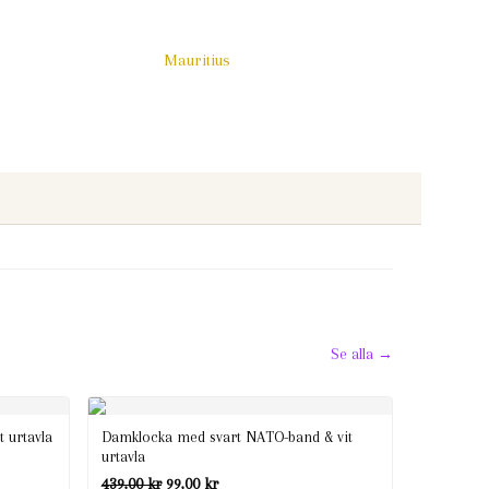
Mauritius
Se alla →
 urtavla
Damklocka med svart NATO-band & vit
urtavla
Det
Det
439,00
kr
99,00
kr