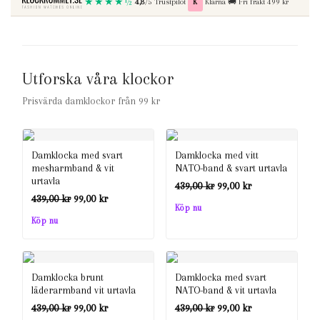
★★★★½
Betala med
Fri frakt vid kop over
4,8
/5 Trustpilot
K
Klarna
🚚
Fri frakt 499 kr
Utforska våra klockor
Prisvärda damklockor från 99 kr
Damklocka med svart
Damklocka med vitt
mesharmband & vit
NATO-band & svart urtavla
urtavla
Det
Det
439,00
kr
99,00
kr
Det
Det
439,00
kr
99,00
kr
ursprungliga
nuvarande
Köp nu
ursprungliga
nuvarande
Köp nu
priset
priset
priset
priset
var:
är:
var:
är:
439,00 kr.
99,00 kr.
Damklocka brunt
Damklocka med svart
439,00 kr.
99,00 kr.
läderarmband vit urtavla
NATO-band & vit urtavla
Det
Det
Det
Det
439,00
kr
99,00
kr
439,00
kr
99,00
kr