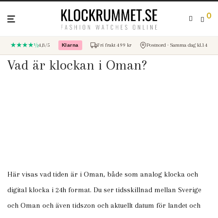
0
★★★★½
4,8/5
Fri frakt 499 kr
Postnord · Samma dag kl.14
Klarna
– betala med Klarna
Vad är klockan i Oman?
Här visas vad tiden är i Oman, både som analog klocka och
digital klocka i 24h format. Du ser tidsskillnad mellan Sverige
och Oman och även tidszon och aktuellt datum för landet och