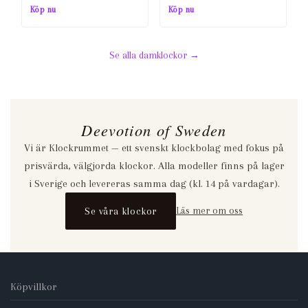
ursprungliga
nuvarande
ursprungliga
nuvarande
Köp nu
Köp nu
priset
priset
priset
priset
var:
är:
var:
är:
Se alla damklockor →
439,00 kr.
99,00 kr.
439,00 kr.
99,00 kr.
Deevotion of Sweden
Vi är Klockrummet — ett svenskt klockbolag med fokus på
prisvärda, välgjorda klockor. Alla modeller finns på lager
i Sverige och levereras samma dag (kl. 14 på vardagar).
Se våra klockor
Läs mer om oss
Köpvillkor