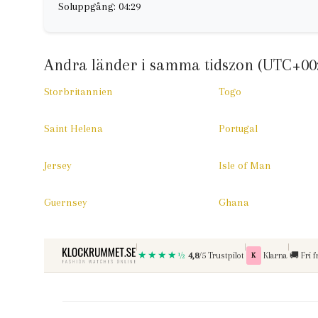
Soluppgång: 04:29
Andra länder i samma tidszon (UTC+00
Storbritannien
Togo
Saint Helena
Portugal
Jersey
Isle of Man
Guernsey
Ghana
|
|
|
★★★★½
Betala med
Fri f
4,8
/5 Trustpilot
K
Klarna
🚚
Fri f