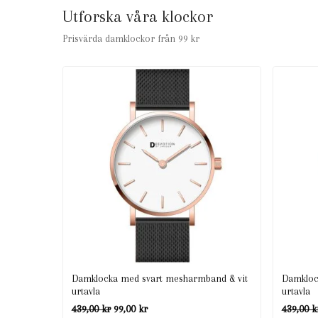
Utforska våra klockor
Prisvärda damklockor från 99 kr
Damklocka med svart mesharmband & vit
Damkloc
urtavla
urtavla
Det
Det
439,00
kr
99,00
kr
439,00
k