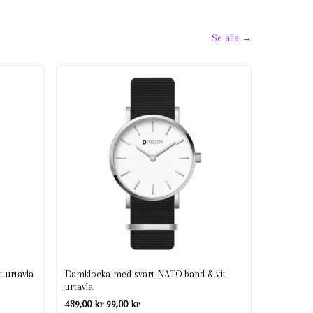
Se alla →
 urtavla
Damklocka med svart NATO-band & vit
urtavla
Det
Det
439,00
kr
99,00
kr