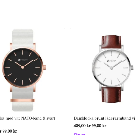
ka med vitt NATO-band & svart
Damklocka brunt läderarmband vit
Det
Det
439,00
kr
99,00
kr
Det
Det
r
99,00
kr
ursprungliga
nuvarande