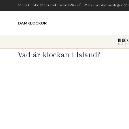
✅ Frakt 59kr ✅ Fri frakt över 499kr ✅ 1-2 leveranstid vardagar ✅
DAMKLOCKOR
Vad är klockan i Island?