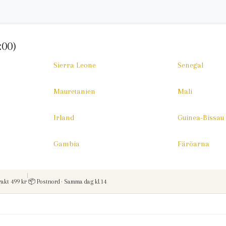
:00)
Sierra Leone
Senegal
Mauretanien
Mali
Irland
Guinea-Bissau
Gambia
Färöarna
|
rakt vid kop over
rakt 499 kr
📦
Postnord · Samma dag kl.14