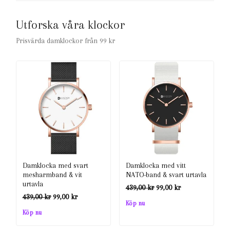
Utforska våra klockor
Prisvärda damklockor från 99 kr
Damklocka med svart
Damklocka med vitt
mesharmband & vit
NATO-band & svart urtavla
urtavla
Det
Det
439,00
kr
99,00
kr
Det
Det
439,00
kr
99,00
kr
ursprungliga
nuvarande
Köp nu
ursprungliga
nuvarande
Köp nu
priset
priset
priset
priset