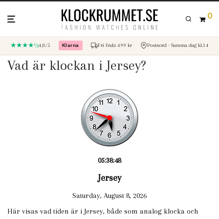
0
★★★★½
4,8/5
Fri frakt 499 kr
Postnord · Samma dag kl.14
Klarna
– betala med Klarna
Vad är klockan i Jersey?
05:38:48
Jersey
Saturday, August 8, 2026
Här visas vad tiden är i Jersey, både som analog klocka och