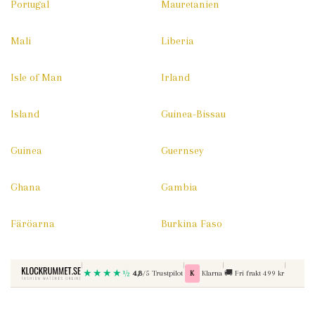
Portugal
Mauretanien
Mali
Liberia
Isle of Man
Irland
Island
Guinea-Bissau
Guinea
Guernsey
Ghana
Gambia
Färöarna
Burkina Faso
|
|
|
|
★★★★½
Betala med
Fri frakt vid kop over
4,8
/5 Trustpilot
K
Klarna
🚚
Fri frakt 499 kr