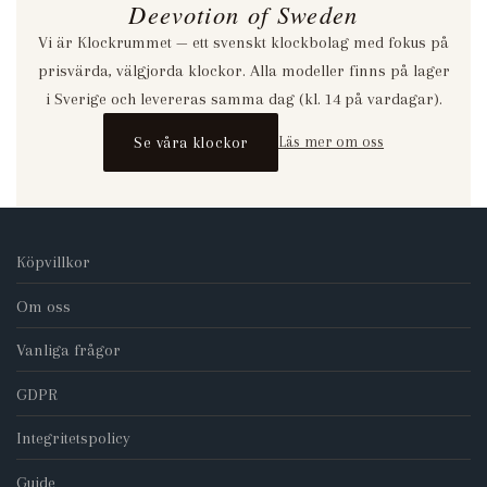
Deevotion of Sweden
Vi är Klockrummet — ett svenskt klockbolag med fokus på
prisvärda, välgjorda klockor. Alla modeller finns på lager
i Sverige och levereras samma dag (kl. 14 på vardagar).
Se våra klockor
Läs mer om oss
Köpvillkor
Om oss
Vanliga frågor
GDPR
Integritetspolicy
Guide