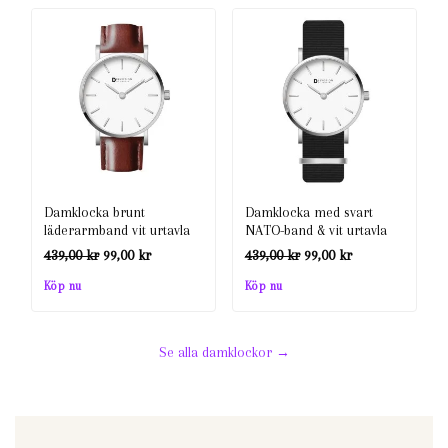
var:
är:
var:
är:
439,00 kr.
99,00 kr.
439,00 kr.
99,00 kr.
Damklocka brunt
Damklocka med svart
läderarmband vit urtavla
NATO-band & vit urtavla
Det
Det
Det
Det
439,00
kr
99,00
kr
439,00
kr
99,00
kr
ursprungliga
nuvarande
ursprungliga
nuvarande
Köp nu
Köp nu
priset
priset
priset
priset
var:
är:
var:
är:
Se alla damklockor →
439,00 kr.
99,00 kr.
439,00 kr.
99,00 kr.