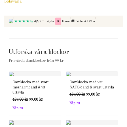
Botswana
|
|
|
|
★★★★½
Betala med
Fri frakt vid kop over
4,8
/5 Trustpilot
K
Klarna
🚚
Fri frakt 499 kr
Utforska våra klockor
Prisvärda damklockor från 99 kr
Damklocka med svart
Damklocka med vitt
mesharmband & vit
NATO-band & svart urtavla
urtavla
Det
Det
439,00
kr
99,00
kr
Det
Det
439,00
kr
99,00
kr
ursprungliga
nuvarande
Köp nu
ursprungliga
nuvarande
Köp nu
priset
priset
priset
priset
var:
är:
var:
är: