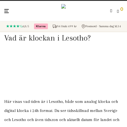
0
★★★★½
4,8/5
Fri frakt 499 kr
Postnord · Samma dag kl.14
Klarna
– betala med Klarna
Vad är klockan i Lesotho?
Här visas vad tiden är i Lesotho, både som analog klocka och
digital klocka i 24h format. Du ser tidsskillnad mellan Sverige
och Lesotho och även tidszon och aktuellt datum för landet och