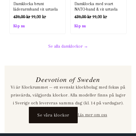
439,00 kr.
99,00 kr.
Damklocka brunt
Damklocka med svart
439,00 kr.
99,00 kr.
läderarmband vit urtavla
NATO-band & vit urtavla
Det
Det
Det
Det
439,00
kr
99,00
kr
439,00
kr
99,00
kr
ursprungliga
nuvarande
ursprungliga
nuvarande
Köp nu
Köp nu
priset
priset
priset
priset
var:
är:
var:
är:
Se alla damklockor →
439,00 kr.
99,00 kr.
439,00 kr.
99,00 kr.
Deevotion of Sweden
Vi är Klockrummet — ett svenskt klockbolag med fokus på
prisvärda, välgjorda klockor. Alla modeller finns på lager
i Sverige och levereras samma dag (kl. 14 på vardagar).
Se våra klockor
Läs mer om oss