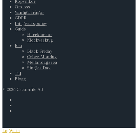
Köpvillkor
Om oss
Vanliga frågor
GDPR
Integritetspolicy
Guide
Herrklockor
Klockverktyg
Rea
Black Friday
Cyber Monday
Mellandagsrea
Singles Day
Tid
Blogg
©
2026
Creamfile AB
Logga in