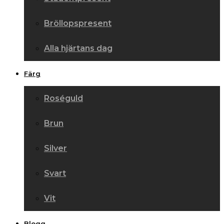
Bröllopspresent
Alla hjärtans dag
Färg
Roséguld
Brun
Silver
Svart
Vit
Blogg