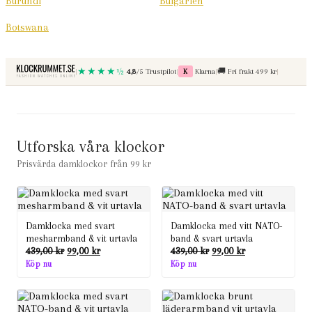
Burundi
Bulgarien
Botswana
Betala med
Fri frakt vid kop over
★★★★½
|
4,8
/5 Trustpilot
|
K
Klarna
|
Fri frakt 499 kr
|
🚚
Utforska våra klockor
Prisvärda damklockor från 99 kr
Damklocka med svart
Damklocka med vitt NATO-
mesharmband & vit urtavla
band & svart urtavla
Det
Det
Det
Det
439,00
kr
99,00
kr
439,00
kr
99,00
kr
ursprungliga
nuvarande
ursprungliga
nuvarande
Köp nu
Köp nu
priset
priset
priset
priset
var:
är:
var:
är:
439,00 kr.
99,00 kr.
439,00 kr.
99,00 kr.