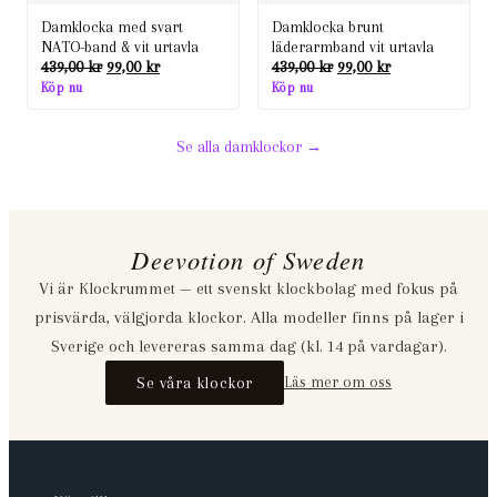
Damklocka med svart
Damklocka brunt
NATO-band & vit urtavla
läderarmband vit urtavla
Det
Det
Det
Det
439,00
kr
99,00
kr
439,00
kr
99,00
kr
ursprungliga
nuvarande
ursprungliga
nuvarande
Köp nu
Köp nu
priset
priset
priset
priset
var:
är:
var:
är:
439,00 kr.
99,00 kr.
439,00 kr.
99,00 kr.
Se alla damklockor →
Deevotion of Sweden
Vi är Klockrummet — ett svenskt klockbolag med fokus på
prisvärda, välgjorda klockor. Alla modeller finns på lager i
Sverige och levereras samma dag (kl. 14 på vardagar).
Se våra klockor
Läs mer om oss