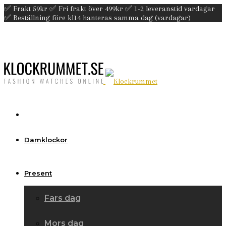
✅ Frakt 59kr ✅ Fri frakt över 499kr ✅ 1-2 leveranstid vardagar
✅ Beställning före kl14 hanteras samma dag (vardagar)
Damklockor
Present
Fars dag
Mors dag